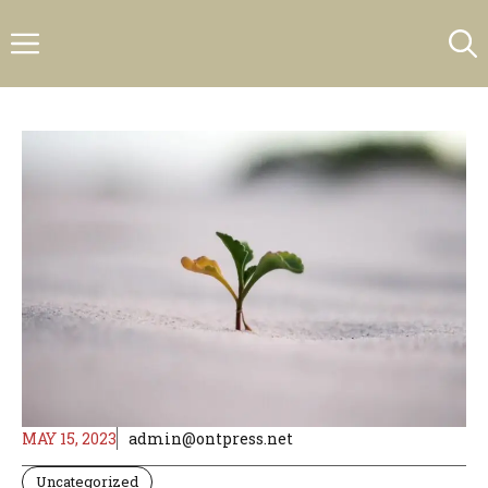
Skip
Menu
to
content
MAY 15, 2023
admin@ontpress.net
Uncategorized