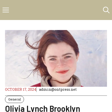
Skip
Menu
to
content
OCTOBER 17, 2024
admin@ontpress.net
General
Olivia Lynch Brooklyn